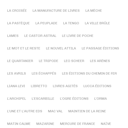
LA CROISÉE
LA MANUFACTURE DE LIVRES
LA MÈCHE
LA PASTÈQUE
LA PEUPLADE
LA TENGO
LA VILLE BRÛLE
LAMES
LE CASTOR ASTRAL
LE LIVRE DE POCHE
LE MOT ET LE RESTE
LE NOUVEL ATTILA
LE PASSAGE ÉDITIONS
LE QUARTANIER
LE TRIPODE
LEO SCHEER
LES ARÈNES
LES AVRILS
LES ÉCHAPPÉS
LES ÉDITIONS DU CHEMIN DE FER
LIANA LEVI
LIBRETTO
LIVRES AGITÉS
LUCCA ÉDITIONS
L’ARCHIPEL
L’ESCARBILLE
L’OGRE ÉDITIONS
L’ORMA
L’UNE ET L’AUTRE EDS
MAC VAL
MAINTIEN DE LA REINE
MATIN CALME
MAZARINE
MERCURE DE FRANCE
NAÏVE