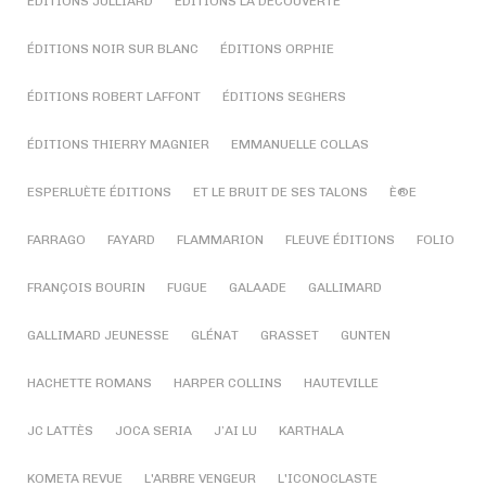
ÉDITIONS JULLIARD
ÉDITIONS LA DÉCOUVERTE
ÉDITIONS NOIR SUR BLANC
ÉDITIONS ORPHIE
ÉDITIONS ROBERT LAFFONT
ÉDITIONS SEGHERS
ÉDITIONS THIERRY MAGNIER
EMMANUELLE COLLAS
ESPERLUÈTE ÉDITIONS
ET LE BRUIT DE SES TALONS
È®E
FARRAGO
FAYARD
FLAMMARION
FLEUVE ÉDITIONS
FOLIO
FRANÇOIS BOURIN
FUGUE
GALAADE
GALLIMARD
GALLIMARD JEUNESSE
GLÉNAT
GRASSET
GUNTEN
HACHETTE ROMANS
HARPER COLLINS
HAUTEVILLE
JC LATTÈS
JOCA SERIA
J’AI LU
KARTHALA
KOMETA REVUE
L'ARBRE VENGEUR
L'ICONOCLASTE