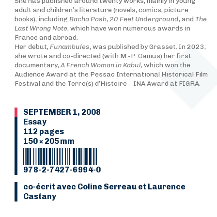
She has published around twenty works, mainly in young
adult and children’s literature (novels, comics, picture
books), including
Bacha Posh
,
20 Feet Underground
, and
The
Last Wrong Note
, which have won numerous awards in
France and abroad.
Her debut,
Funambules
, was published by Grasset. In 2023,
she wrote and co-directed (with M.-P. Camus) her first
documentary,
A French Woman in Kabul
, which won the
Audience Award at the Pessac International Historical Film
Festival and the Terre(s) d’Histoire – INA Award at FIGRA.
SEPTEMBER 1, 2008
Essay
112 pages
150 × 205 mm
978-2-7427-6994-0
co-écrit avec Coline Serreau et Laurence
Castany