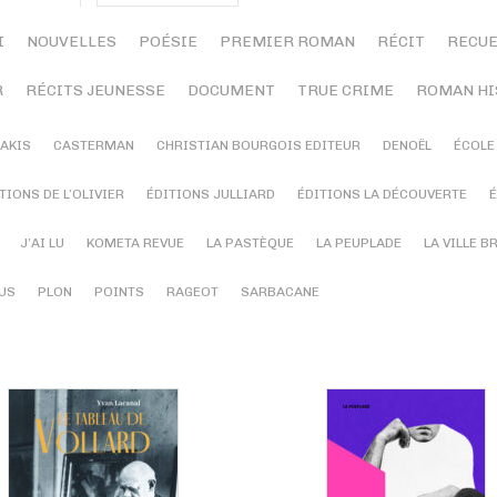
I
NOUVELLES
POÉSIE
PREMIER ROMAN
RÉCIT
RECUE
R
RÉCITS JEUNESSE
DOCUMENT
TRUE CRIME
ROMAN HI
AKIS
CASTERMAN
CHRISTIAN BOURGOIS EDITEUR
DENOËL
ÉCOLE
TIONS DE L’OLIVIER
ÉDITIONS JULLIARD
ÉDITIONS LA DÉCOUVERTE
É
J’AI LU
KOMETA REVUE
LA PASTÈQUE
LA PEUPLADE
LA VILLE B
US
PLON
POINTS
RAGEOT
SARBACANE