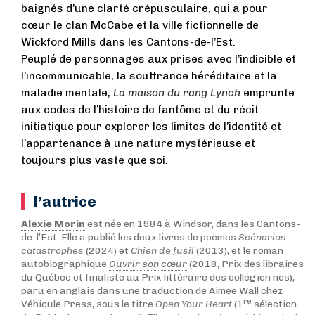
baignés d’une clarté crépusculaire, qui a pour
cœur le clan McCabe et la ville fictionnelle de
Wickford Mills dans les Cantons-de-l’Est.
Peuplé de personnages aux prises avec l’indicible et
l’incommunicable, la souffrance héréditaire et la
maladie mentale,
La maison du rang Lynch
emprunte
aux codes de l’histoire de fantôme et du récit
initiatique pour explorer les limites de l’identité et
l’appartenance à une nature mystérieuse et
toujours plus vaste que soi.
l’autrice
Alexie Morin
est née en 1984 à Windsor, dans les Cantons-
de-l’Est. Elle a publié les deux livres de poèmes
Scénarios
catastrophes
(2024) et
Chien de fusil
(2013), et le roman
autobiographique
Ouvrir son cœur
(2018, Prix des libraires
du Québec et finaliste au Prix littéraire des collégien·nes),
paru en anglais dans une traduction de Aimee Wall chez
re
Véhicule Press, sous le titre
Open Your Heart
(1
sélection