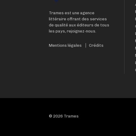
Trames est une agence
littéraire offrant des services
de qualité aux éditeurs de tous
les pays, rejoignez-nous.
Mentions légales
Crédits
© 2026 Trames