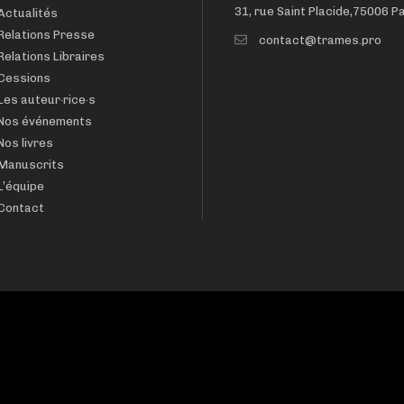
31, rue Saint Placide,75006 P
Actualités
Relations Presse
contact@trames.pro
Relations Libraires
Cessions
Les auteur·rice·s
Nos événements
Nos livres
Manuscrits
L’équipe
Contact