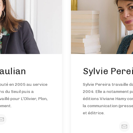
aulian
Sylvie Pere
ébuté en 2005 au service
Sylvie Pereira travaille d
ns du Seuil puis a
2004. Elle a notamment 
llé pour L’Olivier, Plon,
éditions Viviane Hamy c
ement.
la communication (presse, 
et éditrice.