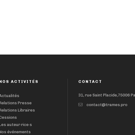
NOS ACTIVITÉS
CONTACT
31, rue Saint Placide,75006 P
Actualités
Relations Presse
contact@trames.pro
Relations Libraires
Cessions
Les auteur·rice·s
Nos événements