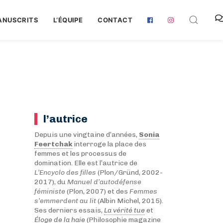
ANUSCRITS
L‘ÉQUIPE
CONTACT
l’autrice
Depuis une vingtaine d’années,
Sonia
Feertchak
interroge la place des
femmes et les processus de
domination. Elle est l’autrice de
L’Encyclo des filles
(Plon/Gründ, 2002-
2017), du
Manuel d’autodéfense
féministe
(Plon, 2007) et des
Femmes
s’emmerdent au lit
(Albin Michel, 2015).
Ses derniers essais,
La vérité tue
et
Éloge de la haie
(Philosophie magazine