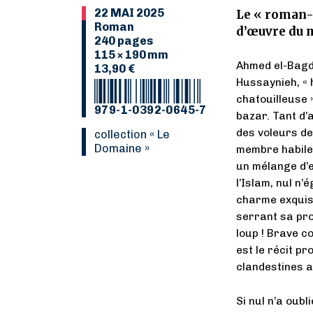
22 MAI 2025
Le « roman-c
Roman
d’œuvre du 
240 pages
115 × 190 mm
Ahmed el-Bagda
13,90 €
Hussaynieh, « 
chatouilleuse »
979-1-0392-0645-7
bazar. Tant d’
des voleurs de B
collection « Le
Domaine »
membre habile 
un mélange d’ef
l’Islam, nul n’
charme exquis 
serrant sa pro
loup ! Brave c
est le récit p
clandestines a
Si nul n’a oubl