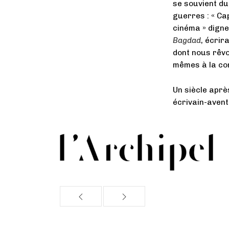
se souvient du
guerres : « Ca
cinéma » dign
Bagdad
, écrir
dont nous rêvo
mêmes à la con
Un siècle aprè
écrivain-aventu