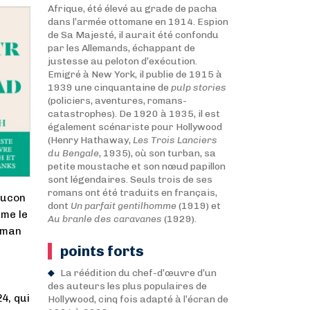
Afrique, été élevé au grade de pacha
dans l’armée ottomane en 1914. Espion
de Sa Majesté, il aurait été confondu
par les Allemands, échappant de
justesse au peloton d’exécution.
Emigré à New York, il publie de 1915 à
1939 une cinquantaine de
pulp stories
(policiers, aventures, romans-
catastrophes). De 1920 à 1935, il est
également scénariste pour Hollywood
(Henry Hathaway,
Les Trois Lanciers
du Bengale
, 1935), où son turban, sa
petite moustache et son nœud papillon
sont légendaires. Seuls trois de ses
romans ont été traduits en français,
aucon
dont
Un parfait gentilhomme
(1919) et
mme le
Au branle des caravanes
(1929).
roman
points forts
La réédition du chef-d’œuvre d’un
des auteurs les plus populaires de
4, qui
Hollywood, cinq fois adapté à l’écran de