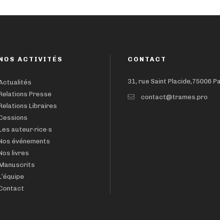
NOS ACTIVITÉS
CONTACT
31, rue Saint Placide,75006 P
Actualités
Relations Presse
contact@trames.pro
Relations Libraires
Cessions
Les auteur·rice·s
Nos événements
Nos livres
Manuscrits
L’équipe
Contact