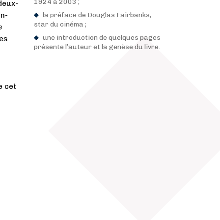
1924 à 2003 ;
deux-
an-
la préface de Douglas Fairbanks,
star du cinéma ;
e
une introduction de quelques pages
ses
présente l’auteur et la genèse du livre.
e cet