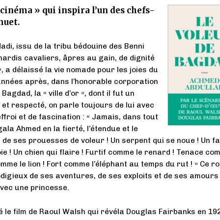
inéma » qui inspira l’un des chefs-
muet.
di, issu de la tribu bédouine des Benni
hardis cavaliers, âpres au gain, de dignité
, a délaissé la vie nomade pour les joies du
années après, dans l’honorable corporation
agdad, la « ville d’or », dont il fut un
et respecté, on parle toujours de lui avec
froi et de fascination : « Jamais, dans tout
égala Ahmed en la fierté, l’étendue et le
de ses prouesses de voleur ! Un serpent qui se noue ! Un f
ie ! Un chien qui flaire ! Furtif comme le renard ! Tenace co
omme le lion ! Fort comme l’éléphant au temps du rut ! » Ce 
rodigieux de ses aventures, de ses exploits et de ses amours
vec une princesse.
ié le film de Raoul Walsh qui révéla Douglas Fairbanks en 192