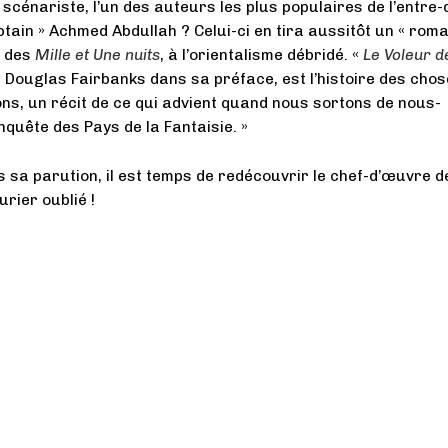
 scénariste, l’un des auteurs les plus populaires de l’entre-
ptain » Achmed Abdullah ? Celui-ci en tira aussitôt un « rom
e des
Mille et Une nuits
, à l’orientalisme débridé. «
Le Voleur d
a Douglas Fairbanks dans sa préface, est l’histoire des cho
ns, un récit de ce qui advient quand nous sortons de nous-
quête des Pays de la Fantaisie. »
s sa parution, il est temps de redécouvrir le chef-d’œuvre d
rier oublié !