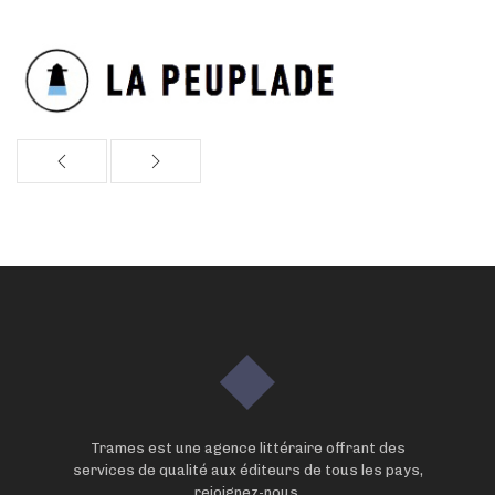
Trames est une agence littéraire offrant des
services de qualité aux éditeurs de tous les pays,
rejoignez-nous.