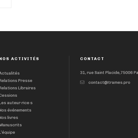
NOS ACTIVITÉS
CONTACT
31, rue Saint Placide,75006 P
Actualités
Relations Presse
contact@trames.pro
Relations Libraires
Cessions
Les auteur·rice·s
Nos événements
Nos livres
Manuscrits
L’équipe