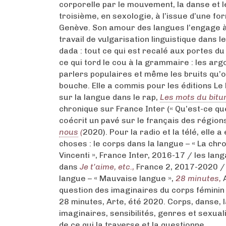
corporelle par le mouvement, la danse et l
troisième, en sexologie, à l’issue d’une for
Genève. Son amour des langues l’engage 
travail de vulgarisation linguistique dans 
dada : tout ce qui est recalé aux portes du 
ce qui tord le cou à la grammaire : les argo
parlers populaires et même les bruits qu’on
bouche. Elle a commis pour les éditions L
sur la langue dans le rap,
Les mots du bit
chronique sur France Inter (« Qu’est-ce que
coécrit un pavé sur le français des régio
nous
(
2020). Pour la radio et la télé, elle 
choses : le corps dans la langue – « La ch
Vincenti », France Inter, 2016-17 / les lan
dans
Je t’aime, etc.,
France 2, 2017-2020 / 
langue – « Mauvaise langue »,
28 minutes,
A
question des imaginaires du corps féminin
28 minutes, Arte, été 2020. Corps, danse, 
imaginaires, sensibilités, genres et sexuali
de ce qui la traverse et la questionne.