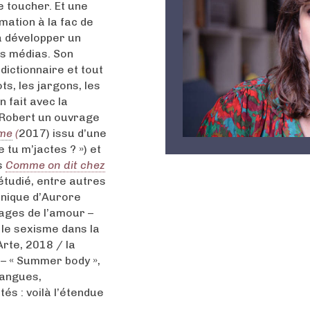
e toucher. Et une
mation à la fac de
à développer un
les médias. Son
dictionnaire et tout
ts, les jargons, les
 fait avec la
e Robert un ouvrage
ume
(
2017) issu d’une
 tu m’jactes ? ») et
ns
Comme on dit chez
a étudié, entre autres
ronique d’Aurore
gages de l’amour –
le sexisme dans la
rte, 2018 / la
 – « Summer body »,
langues,
tés : voilà l’étendue