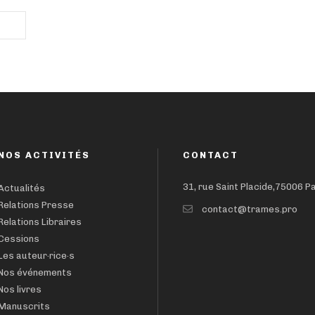
NOS ACTIVITÉS
CONTACT
31, rue Saint Placide,75006 P
Actualités
Relations Presse
contact@trames.pro
Relations Libraires
Cessions
Les auteur·rice·s
Nos événements
Nos livres
Manuscrits