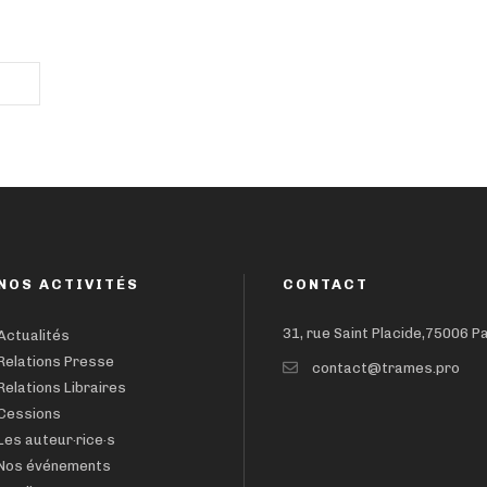
NOS ACTIVITÉS
CONTACT
31, rue Saint Placide,75006 P
Actualités
Relations Presse
contact@trames.pro
Relations Libraires
Cessions
Les auteur·rice·s
Nos événements