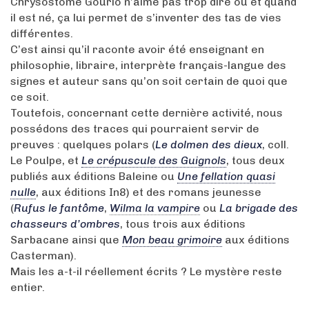
Chrysostome Gourio n’aime pas trop dire où et quand
il est né, ça lui permet de s’inventer des tas de vies
différentes.
C’est ainsi qu’il raconte avoir été enseignant en
philosophie, libraire, interprète français-langue des
signes et auteur sans qu’on soit certain de quoi que
ce soit.
Toutefois, concernant cette dernière activité, nous
possédons des traces qui pourraient servir de
preuves : quelques polars (
Le dolmen des dieux
, coll.
Le Poulpe, et
Le crépuscule des Guignols
, tous deux
publiés aux éditions Baleine ou
Une fellation quasi
nulle
, aux éditions In8) et des romans jeunesse
(
Rufus le fantôme
,
Wilma la vampire
ou
La brigade des
chasseurs d’ombres
, tous trois aux éditions
Sarbacane ainsi que
Mon beau grimoire
aux éditions
Casterman).
Mais les a-t-il réellement écrits ? Le mystère reste
entier.