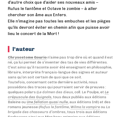
d’autre choix que d’aider ses nouveaux amis –
Rufus le fantôme et Octave le zombie – à aller
chercher son âme aux Enfers.
Elle n’imagine pas toutes les embuches et les pièges
qu’ils devront éviter en chemin afin que puisse avoir
lieu le concert de la Mort !
l’auteur
Chrysostome Gourio
n’aime pas trop dire où et quand il est
né, ça lui permet de s’inventer des tas de vies différentes.
C’est ainsi qu’il raconte avoir été enseignant en philosophie,
libraire, interprète français-langue des signes et auteur
sans qu’on soit certain de quoi que ce soit.
Toutefois, concernant cette dernière activité, nous
possédons des traces qui pourraient servir de preuves :
quelques polars (
Le dolmen des dieux
, coll. Le Poulpe, et
Le
crépuscule des Guignols
, tous deux publiés aux éditions
Baleine ou
Une fellation quasi nulle
, aux éditions In8) et des
romans jeunesse (
Rufus le fantôme
,
Wilma la vampire
ou
La
brigade des chasseurs d’ombres
, tous trois aux éditions
Sarbacane ainsi que
Mon beau grimoire
aux éditions