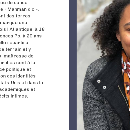
 ou de danse.
de « Manman dlo »,
ont des terres
a marque une
ois l’Atlantique, à 18
iences Po, à 20 ans
lle repartira
e terrain et y
ui maîtresse de
herches sont à la
ce politique et
on des identités
États-Unis et dans la
x académiques et
cits intimes.