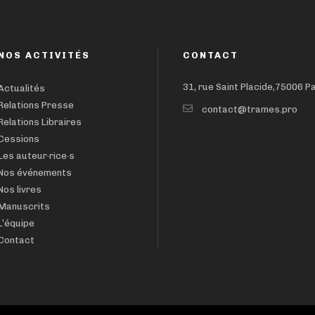
NOS ACTIVITÉS
CONTACT
31, rue Saint Placide,75006 P
Actualités
Relations Presse
contact@trames.pro
Relations Libraires
Cessions
Les auteur·rice·s
Nos événements
Nos livres
Manuscrits
L’équipe
Contact