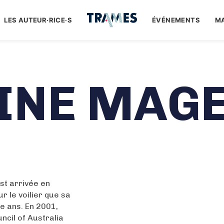
LES AUTEUR·RICE·S
ÉVÉNEMENTS
M
INE MAG
st arrivée en
ur le voilier que sa
ze ans. En 2001,
ncil of Australia