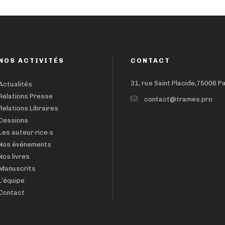
NOS ACTIVITÉS
CONTACT
31, rue Saint Placide,75006 P
Actualités
Relations Presse
contact@trames.pro
Relations Libraires
Cessions
Les auteur·rice·s
Nos événements
Nos livres
Manuscrits
L’équipe
Contact