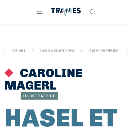
Trames
Les auteur·rice·s
Caroline Magerl
CAROLINE
MAGERL
ILLUSTRATRICE
HASEL ET