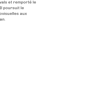
vals et remporté le
l poursuit le
ovisuelles aux
an.