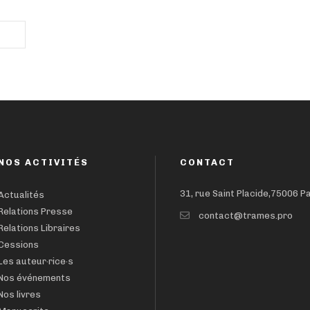
NOS ACTIVITÉS
CONTACT
31, rue Saint Placide,75006 P
Actualités
Relations Presse
contact@trames.pro
Relations Libraires
Cessions
Les auteur·rice·s
Nos événements
Nos livres