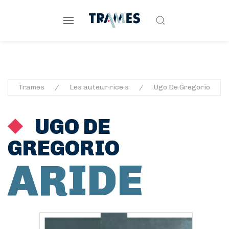
Trames
Les auteur·rice·s
Ugo De Gregorio
UGO DE
GREGORIO
ARIDE