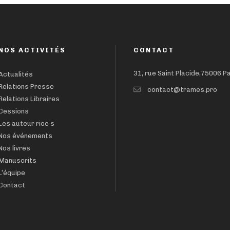
NOS ACTIVITÉS
CONTACT
31, rue Saint Placide,75006 P
Actualités
Relations Presse
contact@trames.pro
Relations Libraires
Cessions
Les auteur·rice·s
Nos événements
Nos livres
Manuscrits
L’équipe
Contact