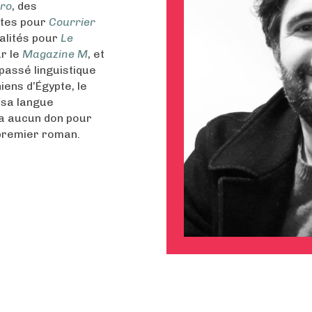
ro
, des
rtes pour
Courrier
alités pour
Le
ur le
Magazine M
, et
assé linguistique
ens d’Égypte, le
 sa langue
’a aucun don pour
premier roman.