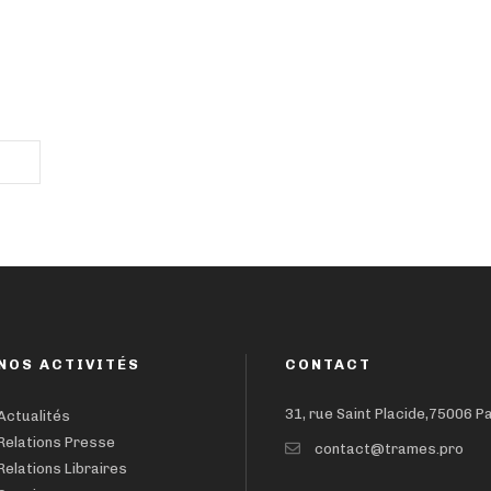
NOS ACTIVITÉS
CONTACT
31, rue Saint Placide,75006 P
Actualités
Relations Presse
contact@trames.pro
Relations Libraires