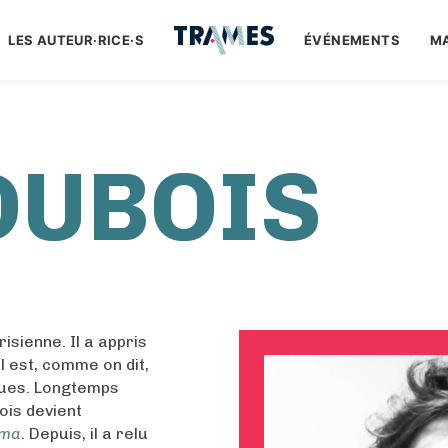
LES AUTEUR·RICE·S
ÉVÉNEMENTS
M
DUBOIS
isienne. Il a appris
l est, comme on dit,
iques. Longtemps
ois devient
éma
. Depuis, il a relu