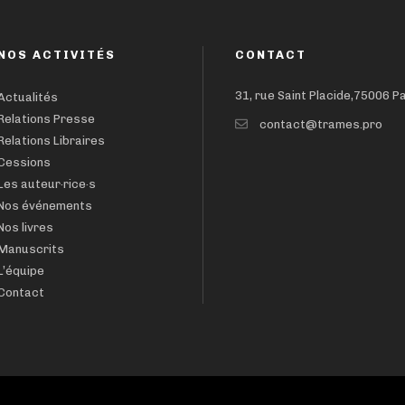
NOS ACTIVITÉS
CONTACT
31, rue Saint Placide,75006 P
Actualités
Relations Presse
contact@trames.pro
Relations Libraires
Cessions
Les auteur·rice·s
Nos événements
Nos livres
Manuscrits
L’équipe
Contact