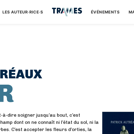
LES AUTEUR·RICE·S
ÉVÉNEMENTS
M
TRÉAUX
R
t-à-dire soigner jusqu’au bout, c’est
amp dont on ne connaît ni l’état du sol, ni la
es. C’est accepter les fleurs d’orties, la