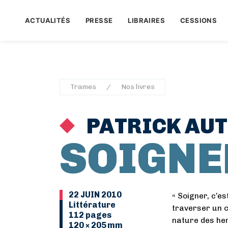
ACTUALITÉS
PRESSE
LIBRAIRES
CESSIONS
Trames
Nos livres
PATRICK AU
SOIGNE
22 JUIN 2010
« Soigner, c’es
Littérature
traverser un ch
112 pages
nature des herb
120 × 205 mm