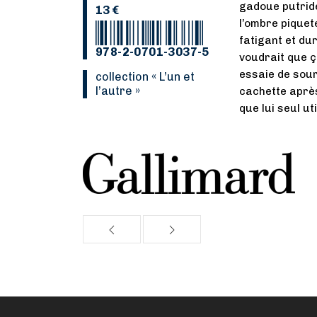
gadoue putride
13 €
l’ombre piqueté
fatigant et dur
978-2-0701-3037-5
voudrait que ç
essaie de sour
Collection « L’un et
l’autre »
cachette après
que lui seul util