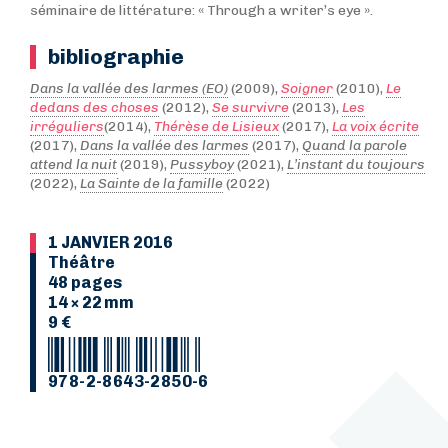
séminaire de littérature: « Through a writer’s eye ».
bibliographie
Dans la vallée des larmes (EO)
(2009),
Soigner
(2010),
Le
dedans des choses
(2012),
Se survivre
(2013),
Les
irréguliers
(2014),
Thérèse de Lisieux
(2017),
La voix écrite
(2017),
Dans la vallée des larmes
(2017),
Quand la parole
attend la nuit
(2019),
Pussyboy
(2021),
L’instant du toujours
(2022),
La Sainte de la famille
(2022)
1 JANVIER 2016
Théâtre
48 pages
14 × 22 mm
9 €
978-2-8643-2850-6