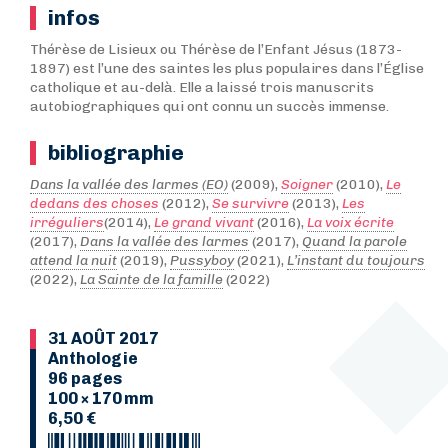
infos
Thérèse de Lisieux ou Thérèse de l’Enfant Jésus (1873-
1897) est l’une des saintes les plus populaires dans l’Église
catholique et au-delà. Elle a laissé trois manuscrits
autobiographiques qui ont connu un succès immense.
bibliographie
Dans la vallée des larmes (EO)
(2009),
Soigner
(2010),
Le
dedans des choses
(2012),
Se survivre
(2013),
Les
irréguliers
(2014),
Le grand vivant
(2016),
La voix écrite
(2017),
Dans la vallée des larmes
(2017),
Quand la parole
attend la nuit
(2019),
Pussyboy
(2021),
L’instant du toujours
(2022),
La Sainte de la famille
(2022)
31 AOÛT 2017
Anthologie
96 pages
100 × 170 mm
6,50 €