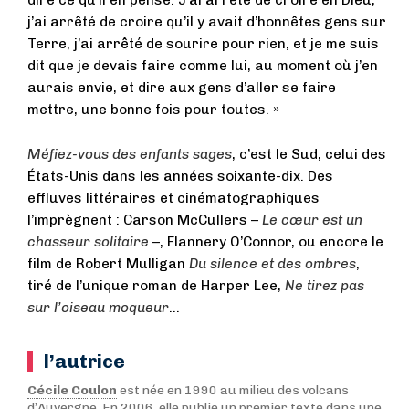
j’ai arrêté de croire qu’il y avait d’honnêtes gens sur
Terre, j’ai arrêté de sourire pour rien, et je me suis
dit que je devais faire comme lui, au moment où j’en
aurais envie, et dire aux gens d’aller se faire
mettre, une bonne fois pour toutes. »
Méfiez-vous des enfants sages
, c’est le Sud, celui des
États-Unis dans les années soixante-dix. Des
effluves littéraires et cinématographiques
l’imprègnent : Carson McCullers –
Le cœur est un
chasseur solitaire
–, Flannery O’Connor, ou encore le
film de Robert Mulligan
Du silence et des ombres
,
tiré de l’unique roman de Harper Lee,
Ne tirez pas
sur l’oiseau moqueur
…
l’autrice
Cécile Coulon
est née en 1990 au milieu des volcans
d’Auvergne. En 2006, elle publie un premier texte dans une