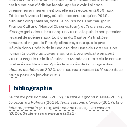
petite maison d’édition locale. Après avoir fait ses
premières armes en région, elle est reçue, en 2009, aux
Éditions Viviane Hamy, où elle restera jusqu’en 2018,
publiant cinq romans, dont
Le roi n’a pas sommeil
(prix
France Culture/Nouvel Observateur), et
Trois saisons
d’orage
(prix des Libraires). En 2018, elle publie son premier
recueil de poèmes aux Éditions du Castor Astral,
Les
ronces
, et reçoit le Prix Apollinaire, ainsi que le prix
Révélations Poésie de la Société des Gens de Lettres. Son
roman
Une bête au paradis
paru à L’Iconoclaste en août
2019 a reçu le Prix littéraire Le Monde et a été élu le roman
préféré des libraires. Après le succès de
La Langue des
choses cachées
en 2023, son nouveau roman
Le Visage de la
nuit
a paru en janvier 2026.
bibliographie
Le roi n’a pas sommeil
(2012),
Le rire du grand blessé
(2013),
Le cœur du Pélican
(2015),
Trois saisons d’orage
(2017),
Une
bête au paradis
(2019),
Noir volcan
(2020),
Les ronces
(2020),
Seule en sa demeure
(2021)