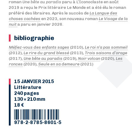
roman
Une bête au paradis
paru à L’Iconoclaste en août
2019 a reçu le Prix littéraire Le Monde et a été élu le roman
préféré des libraires. Après le succès de
La Langue des
choses cachées
en 2023, son nouveau roman
Le Visage de la
nuit
a paru en janvier 2026.
bibliographie
Méfiez-vous des enfants sages
(2010),
Le roi n’a pas sommeil
(2012),
Le rire du grand blessé
(2013),
Trois saisons d’orage
(2017),
Une bête au paradis
(2019),
Noir volcan
(2020),
Les
ronces
(2020),
Seule en sa demeure
(2021)
15 JANVIER 2015
Littérature
240 pages
130 × 210 mm
18 €
978-2-8785-8601-5