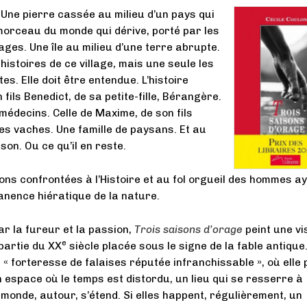
 Une pierre cassée au milieu d’un pays qui
 morceau du monde qui dérive, porté par les
ages. Une île au milieu d’une terre abrupte.
histoires de ce village, mais une seule les
s. Elle doit être entendue. L’histoire
 fils Benedict, de sa petite-fille, Bérangère.
 médecins. Celle de Maxime, de son fils
ses vaches. Une famille de paysans. Et au
son. Ou ce qu’il en reste.
ons confrontées à l’Histoire et au fol orgueil des hommes a
anence hiératique de la nature.
r la fureur et la passion,
Trois saisons d’orage
peint une vi
e
partie du XX
siècle placée sous le signe de la fable antique
 « forteresse de falaises réputée infranchissable », où elle
n espace où le temps est distordu, un lieu qui se resserre à
monde, autour, s’étend. Si elles happent, régulièrement, un