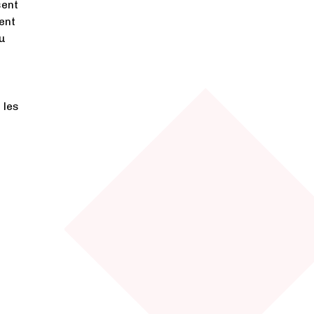
sent
ent
du
 les