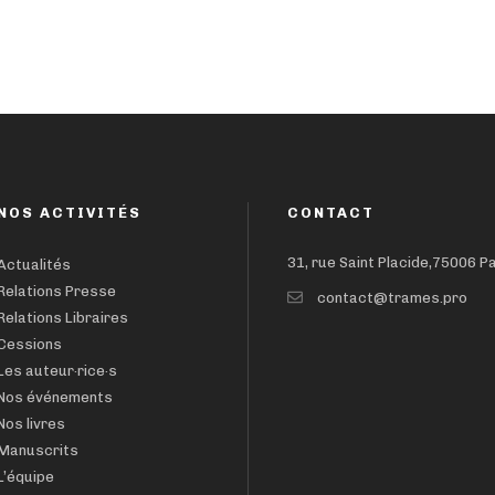
NOS ACTIVITÉS
CONTACT
31, rue Saint Placide,75006 P
Actualités
Relations Presse
contact@trames.pro
Relations Libraires
Cessions
Les auteur·rice·s
Nos événements
Nos livres
Manuscrits
L’équipe