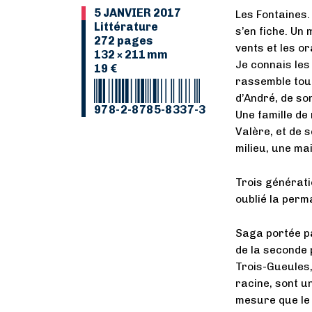
5 JANVIER 2017
Les Fontaines.
Littérature
s’en fiche. Un
272 pages
vents et les or
132 × 211 mm
Je connais les 
19 €
rassemble toute
d’André, de son
978-2-8785-8337-3
Une famille de
Valère, et de 
milieu, une mai
Trois générati
oublié la perm
Saga portée pa
de la seconde 
Trois-Gueules,
racine, sont u
mesure que le 