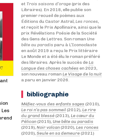
et
Trois saisons d’orage
(prix des
Libraires). En 2018, elle publie son
premier recueil de poèmes aux
Éditions du Castor Astral,
Les ronces
,
et reçoit le Prix Apollinaire, ainsi que le
prix Révélations Poésie de la Société
des Gens de Lettres. Son roman
Une
bête au paradis
paru à L’Iconoclaste
en août 2019 a reçu le Prix littéraire
Le Monde et a été élu le roman préféré
des libraires. Après le succès de
La
Langue des choses cachées
en 2023,
son nouveau roman
Le Visage de la nuit
a paru en janvier 2026.
yant
bibliographie
sion
Méfiez-vous des enfants sages
(2010),
Le roi n’a pas sommeil
(2012),
Le rire
. Les
du grand blessé
(2013),
Le cœur du
 prend
Pélican
(2015),
Une bête au paradis
(2019),
Noir volcan
(2020),
Les ronces
(2020),
Seule en sa demeure
(2021)