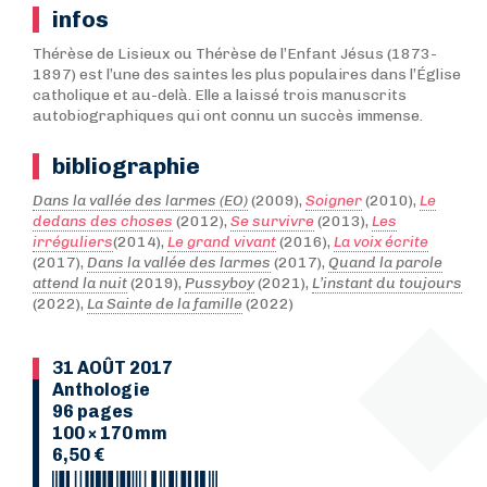
infos
Thérèse de Lisieux ou Thérèse de l’Enfant Jésus (1873-
1897) est l’une des saintes les plus populaires dans l’Église
catholique et au-delà. Elle a laissé trois manuscrits
autobiographiques qui ont connu un succès immense.
bibliographie
Dans la vallée des larmes (EO)
(2009),
Soigner
(2010),
Le
dedans des choses
(2012),
Se survivre
(2013),
Les
irréguliers
(2014),
Le grand vivant
(2016),
La voix écrite
(2017),
Dans la vallée des larmes
(2017),
Quand la parole
attend la nuit
(2019),
Pussyboy
(2021),
L’instant du toujours
(2022),
La Sainte de la famille
(2022)
31 AOÛT 2017
Anthologie
96 pages
100 × 170 mm
6,50 €