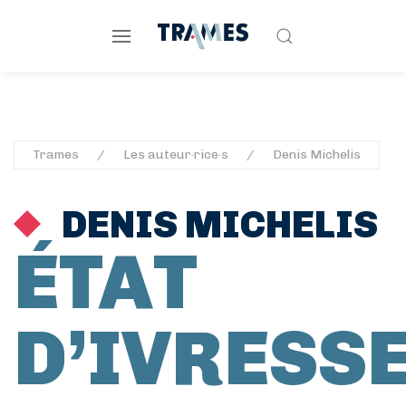
Trames
Les auteur·rice·s
Denis Michelis
DENIS MICHELIS
ÉTAT
D’IVRESS