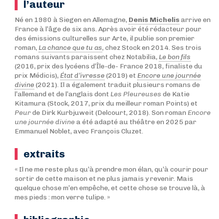
l’auteur
Né en 1980 à Siegen en Allemagne,
Denis Michelis
arrive en
France à l’âge de six ans. Après avoir été rédacteur pour
des émissions culturelles sur Arte, il publie son premier
roman,
La chance que tu as
, chez Stock en 2014. Ses trois
romans suivants paraissent chez Notabilia,
Le bon fils
(2016, prix des lycéens d’Île-de- France 2018, finaliste du
prix Médicis),
État d’ivresse
(2019) et
Encore une journée
divine
(2021). Il a également traduit plusieurs romans de
l’allemand et de l’anglais dont
Les Pleureuses
de Katie
Kitamura
(Stock, 2017, prix du meilleur roman Points) et
Peur
de Dirk Kurbjuweit
(Delcourt, 2018). Son roman
Encore
une journée divine
a été adapté au théâtre en 2025 par
Emmanuel Noblet, avec François Cluzet.
extraits
« Il ne me reste plus qu’à prendre mon élan, qu’à courir pour
sortir de cette maison et ne plus jamais y revenir. Mais
quelque chose m’en empêche, et cette chose se trouve là, à
mes pieds : mon verre tulipe. »