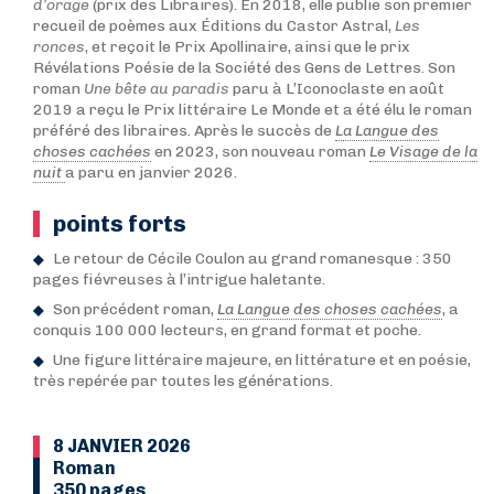
d’orage
(prix des Libraires). En 2018, elle publie son premier
recueil de poèmes aux Éditions du Castor Astral,
Les
ronces
, et reçoit le Prix Apollinaire, ainsi que le prix
Révélations Poésie de la Société des Gens de Lettres. Son
roman
Une bête au paradis
paru à L’Iconoclaste en août
2019 a reçu le Prix littéraire Le Monde et a été élu le roman
préféré des libraires. Après le succès de
La Langue des
choses cachées
en 2023, son nouveau roman
Le Visage de la
nuit
a paru en janvier 2026.
points forts
Le retour de Cécile Coulon au grand romanesque : 350
pages fiévreuses à l’intrigue haletante.
Son précédent roman,
La Langue des choses cachées
, a
conquis 100 000 lecteurs, en grand format et poche.
Une figure littéraire majeure, en littérature et en poésie,
très repérée par toutes les générations.
8 JANVIER 2026
Roman
350 pages