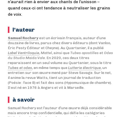
n’aurait rien à envier aux chants de l’unisson –
quand ceux-ci ont tendance à neutraliser les grains
de voix.
l’auteur
Samuel Rochery
est un écrivain français, auteur d’une
douzaine de livres, parus chez divers éditeurs (dont Vanloo,
Éric Pesty Éditeur et Cheyne). Au Quartanier, il a publié
Label Ventriloquie
,
Mattel
, ainsi que
Tubes apostilles
et
Odes
du Studio Maida Vale
. En 2020, ces deux titres
reparaissent en un seul volume au Quartanier, sous le titre
Tubes et odes
, en même temps que
Lutterie électrique
, un
entretien sur son œuvre mené par Steve Savage. Sur le net,
il anime la revue Watts, tient un journal de traduction
(Poésie : face B) et fait des sons (Hypomusique de chambre).
Il est né en 1976 à Angers et vit à Marseille.
à savoir
Samuel Rochery est l’auteur d’une œuvre déjà considérable
mais encore trop confidentielle, qui défie les catégories