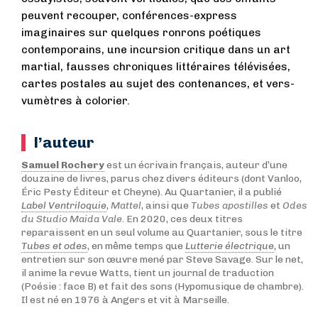
peuvent recouper, conférences-express
imaginaires sur quelques ronrons poétiques
contemporains, une incursion critique dans un art
martial, fausses chroniques littéraires télévisées,
cartes postales au sujet des contenances, et vers-
vumètres à colorier.
l’auteur
Samuel Rochery
est un écrivain français, auteur d’une
douzaine de livres, parus chez divers éditeurs (dont Vanloo,
Éric Pesty Éditeur et Cheyne). Au Quartanier, il a publié
Label Ventriloquie
,
Mattel
, ainsi que
Tubes apostilles
et
Odes
du Studio Maida Vale
. En 2020, ces deux titres
reparaissent en un seul volume au Quartanier, sous le titre
Tubes et odes
, en même temps que
Lutterie électrique
, un
entretien sur son œuvre mené par Steve Savage. Sur le net,
il anime la revue Watts, tient un journal de traduction
(Poésie : face B) et fait des sons (Hypomusique de chambre).
Il est né en 1976 à Angers et vit à Marseille.