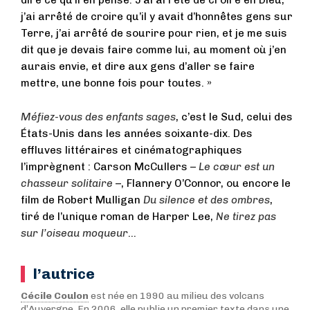
j’ai arrêté de croire qu’il y avait d’honnêtes gens sur
Terre, j’ai arrêté de sourire pour rien, et je me suis
dit que je devais faire comme lui, au moment où j’en
aurais envie, et dire aux gens d’aller se faire
mettre, une bonne fois pour toutes. »
Méfiez-vous des enfants sages
, c’est le Sud, celui des
États-Unis dans les années soixante-dix. Des
effluves littéraires et cinématographiques
l’imprègnent : Carson McCullers –
Le cœur est un
chasseur solitaire
–, Flannery O’Connor, ou encore le
film de Robert Mulligan
Du silence et des ombres
,
tiré de l’unique roman de Harper Lee,
Ne tirez pas
sur l’oiseau moqueur
…
l’autrice
Cécile Coulon
est née en 1990 au milieu des volcans
d’Auvergne. En 2006, elle publie un premier texte dans une