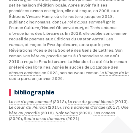
petite maison d’édition locale. Après avoir fait ses
premières armes en région, elle est reçue, en 2009, aux
Éditions Viviane Hamy, où elle restera jusqu’en 2018,
publiant cinq romans, dont
Le roi n’a pas sommeil
(prix
France Culture/Nouvel Observateur), et
Trois saisons
d’orage
(prix des Libraires). En 2018, elle publie son premier
recueil de poèmes aux Éditions du Castor Astral,
Les
ronces
, et reçoit le Prix Apollinaire, ainsi que le prix
Révélations Poésie de la Société des Gens de Lettres. Son
roman
Une bête au paradis
paru à L’Iconoclaste en août
2019 a reçu le Prix littéraire Le Monde et a été élu le roman
préféré des libraires. Après le succès de
La Langue des
choses cachées
en 2023, son nouveau roman
Le Visage de la
nuit
a paru en janvier 2026.
bibliographie
Le roi n’a pas sommeil
(2012),
Le rire du grand blessé
(2013),
Le cœur du Pélican
(2015),
Trois saisons d’orage
(2017),
Une
bête au paradis
(2019),
Noir volcan
(2020),
Les ronces
(2020),
Seule en sa demeure
(2021)