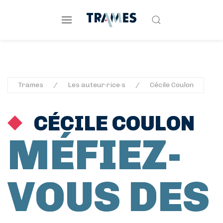
Trames
Les auteur·rice·s
Cécile Coulon
CÉCILE COULON
MÉFIEZ-
VOUS DES