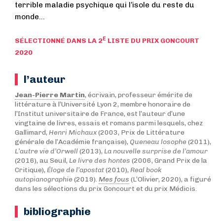
terrible maladie psychique qui l’isole du reste du
monde…
E
SÉLECTIONNÉ DANS LA 2
LISTE DU PRIX GONCOURT
2020
l’auteur
Jean-Pierre Martin
, écrivain, professeur émérite de
littérature à l’Université Lyon 2, membre honoraire de
l’Institut universitaire de France, est l’auteur d’une
vingtaine de livres, essais et romans parmi lesquels, chez
Gallimard,
Henri Michaux
(2003, Prix de Littérature
générale de l’Académie française),
Queneau losophe
(2011),
L’autre vie d’Orwell
(2013),
La nouvelle surprise de l’amour
(2016), au Seuil,
Le livre des hontes
(2006, Grand Prix de la
Critique),
Éloge de l’apostat
(2010),
Real book
autopianographie
(2019).
Mes fous
(L’Olivier, 2020), a figuré
dans les sélections du prix Goncourt et du prix Médicis.
bibliographie