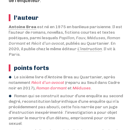
de l’enquêteur.
l’auteur
Antoine Brea
est né en 1975 en banlieue parisienne. Il est
l’auteur de romans, novellas, fictions courtes et textes
poétiques, parmi lesquels
Papillon
,
Fauv
,
Méduses
,
Roman
Dormant
et
Récit d’un avocat
, publiés au Quartanier. En
2020, il publie chez le même éditeur
L’instruction
. Il vit à
Paris.
points forts
Le sixième livre d’Antoine Brea au Quartanier, après
notamment
Récit d’un avocat
(reparu au Seuil dans Cadre
noir en 2017),
Roman dormant
et
Méduses
.
Roman qui se construit autour d’une enquête au second
degré, reconstitution labyrinthique d‘une enquête qui n’a
précédemment pas abouti, cette fois narrée par un juge
d’instruction inexpérimenté : l’investigation a pour objet
premier le meurtre d’un détenu, emprisonné pour crime
sexuel.