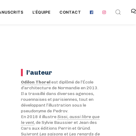
ANUSCRITS
L‘ÉQUIPE
CONTACT
l’auteur
Odilon Thorel
est diplômé de l’École
d’architecture de Normandie en 2013.
Il a travaillé dans diverses agences,
rouennaises et parisiennes, tout en
développant l’illustration sous le
pseudonyme de Pedrov.
En 2018 il illustre
Sissi, aussi libre que
le vent
, de Sylvie Baussier et Jean des
Cars aux éditions Perrin et Gründ.
Suivront
Les saisons
et
Les renards de