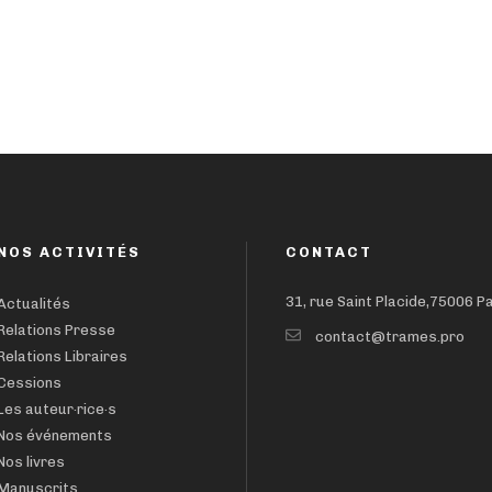
NOS ACTIVITÉS
CONTACT
31, rue Saint Placide,75006 P
Actualités
Relations Presse
contact@trames.pro
Relations Libraires
Cessions
Les auteur·rice·s
Nos événements
Nos livres
Manuscrits