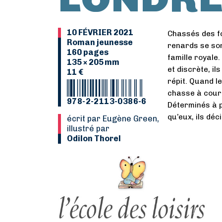
10 FÉVRIER 2021
Chassés des for
Roman jeunesse
renards se son
160 pages
famille royale
135 × 205 mm
et discrète, il
11 €
répit. Quand l
chasse à courr
978-2-2113-0386-6
Déterminés à p
qu’eux, ils déc
Écrit par Eugène Green,
illustré par
Odilon Thorel