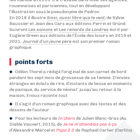
rouennaises et parisiennes, tout en développant
l’illustration sous le pseudonyme de Pedrov.
En 2018 il illustre
Sissi, aussi libre que le vent
, de Sylvie
Baussier et Jean des Cars aux éditions Perrin et Gründ.
Suivront
Les saisons
et
Les renards de Londres
écrit par
Eugène Green aux éditions de l’École des loisirs en 2019 et
2021.
Journal d’un jeune père
est son premier roman
graphique.
points forts
Odilon Thorel a rédigé l’original de son carnet de bord
pendant les sept mois de grossesse de sa femme. D’envies
étranges en éclats de rire, d’instants de liesse en moments
de panique, du service de néonat’ jusqu’au retour à la
maison, il nous raconte tout.
Il s’agit d’un roman graphique avec des textes et des
dessins de l’auteur.
Pour les lecteurs de
In Utero
de Julien Blanc-Gras (Au
Diable Vauvert, 2015), de
Je ne m’attendais pas à ça
d’Alexandre Marcel et
Papa 2.0
de Raphaël Carlier (Carlito).