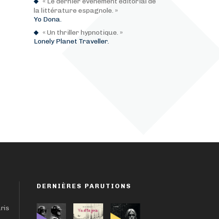
« Le dernier événement éditorial de
la littérature espagnole. »
Yo Dona.
« Un thriller hypnotique. »
Lonely Planet Traveller.
DERNIÈRES PARUTIONS
aris