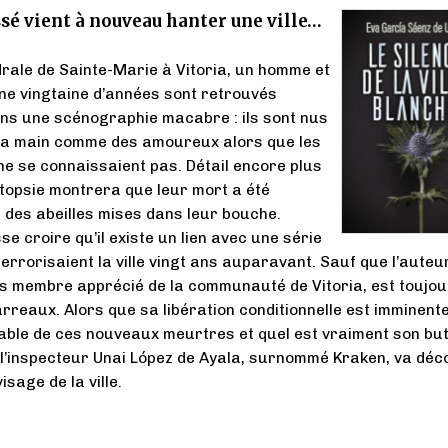
sé vient à nouveau hanter une ville…
rale de Sainte-Marie à Vitoria, un homme et
ne vingtaine d’années sont retrouvés
ns une scénographie macabre : ils sont nus
 la main comme des amoureux alors que les
ne se connaissaient pas. Détail encore plus
autopsie montrera que leur mort a été
des abeilles mises dans leur bouche.
se croire qu’il existe un lien avec une série
terrorisaient la ville vingt ans auparavant. Sauf que l’auteu
is membre apprécié de la communauté de Vitoria, est toujo
arreaux. Alors que sa libération conditionnelle est imminente
able de ces nouveaux meurtres et quel est vraiment son but
 l’inspecteur Unai López de Ayala, surnommé Kraken, va déc
isage de la ville.