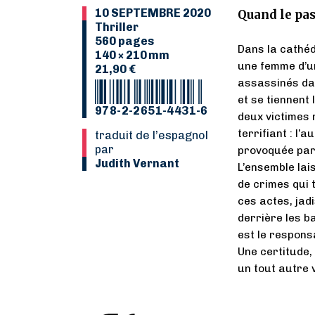
10 SEPTEMBRE 2020
Quand le pas
Thriller
560 pages
Dans la cathéd
140 × 210 mm
une femme d’u
21,90 €
assassinés da
et se tiennent
978-2-2651-4431-6
deux victimes 
terrifiant : l’
Traduit de l’espagnol
par
provoquée par 
Judith Vernant
L’ensemble lais
de crimes qui 
ces actes, jad
derrière les b
est le respons
Une certitude,
un tout autre v