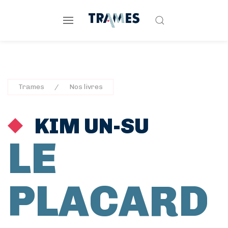
Trames
Nos livres
KIM UN-SU
LE
PLACARD