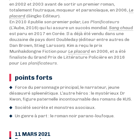
en 2002 et 2003 avant de sortir un premier roman,
totalement foutraque, moqueur et paranoïaque, en 2006,
Le
placard
(Gingko Editeur).
En 2010 il publie son premier polar,
Les Planificateurs
(L’Aube, 2016) qui lui assure un succès mondial.
Sang chaud
est paru en 2017 en Corée. Il a déjà été vendu dans une
douzaine de pays dont Doubleday (éditeur entre autres de
Dan Brown, Stieg Larsson). Kim a reçu le prix
Munhakdongne Fiction pour
Le placard
en 2006, et a été
finaliste du Grand Prix de Littérature Policière en 2016
pour
Les planificateurs
.
points forts
Force du personnage principal, le narrateur, jeune
désœuvré spleenétique. L’autre héros : le mystérieux Dr
Kwon, figure paternelle incontournable des romans de KUS.
Société secrète et monstres asociaux.
Un genre à part : le roman noir parano-loufoque.
11 MARS 2021