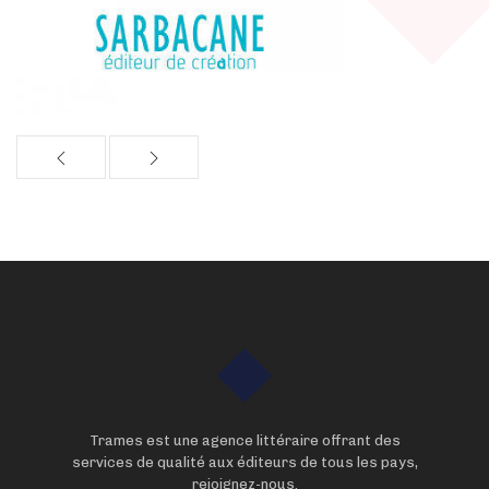
Trames est une agence littéraire offrant des
services de qualité aux éditeurs de tous les pays,
rejoignez-nous.