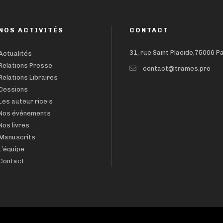
NOS ACTIVITÉS
CONTACT
31, rue Saint Placide,75006 P
Actualités
Relations Presse
contact@trames.pro
Relations Libraires
Cessions
Les auteur·rice·s
Nos événements
Nos livres
Manuscrits
L’équipe
Contact