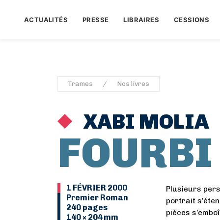
ACTUALITÉS
PRESSE
LIBRAIRES
CESSIONS
Trames
Nos livres
XABI MOLIA
FOURBI
1 FÉVRIER 2000
Plusieurs per
Premier Roman
portrait s’éte
240 pages
pièces s’emboî
140 × 204 mm