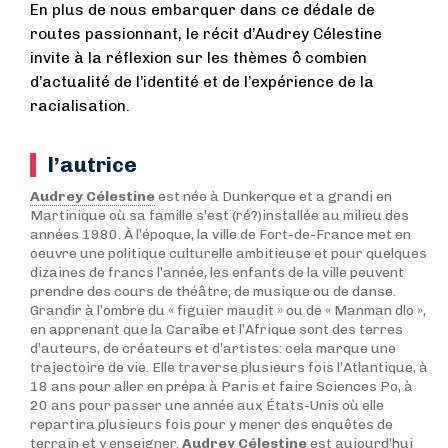
En plus de nous embarquer dans ce dédale de
routes passionnant, le récit d’Audrey Célestine
invite à la réflexion sur les thèmes ô combien
d’actualité de l’identité et de l’expérience de la
racialisation.
l’autrice
Audrey Célestine
est née à Dunkerque et a grandi en
Martinique où sa famille s’est (ré?)installée au milieu des
années 1980. À l’époque, la ville de Fort-de-France met en
oeuvre une politique culturelle ambitieuse et pour quelques
dizaines de francs l’année, les enfants de la ville peuvent
prendre des cours de théâtre, de musique ou de danse.
Grandir à l’ombre du « figuier maudit » ou de « Manman dlo »,
en apprenant que la Caraïbe et l’Afrique sont des terres
d’auteurs, de créateurs et d’artistes: cela marque une
trajectoire de vie. Elle traverse plusieurs fois l’Atlantique, à
18 ans pour aller en prépa à Paris et faire Sciences Po, à
20 ans pour passer une année aux États-Unis où elle
repartira plusieurs fois pour y mener des enquêtes de
terrain et y enseigner.
Audrey Célestine
est aujourd’hui