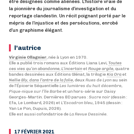
être désignées comme aliénées. L’histoire vraie de
la pionnière du journalisme d’investigation et du
reportage clandestin. Un récit poignant porté par le
mépris de l’injustice et des persécutions, enrobé
d’un graphisme élégant.
l’autrice
Virginie Ollagnier
, née à Lyon en 1970.
Elle a publié trois romans aux Éditions Liana Levi,
Toutes
ces vies qu’on abandonne
,
L’incertain
et
Rouge argile
, quatre
bandes dessinées aux Éditions Glénat, la trilogie
Kia Ora
et
Nellie Bly, dans l’antre de la folie
, deux
Rues de Lyon
au sein
de l’Épicerie Séquentielle
Les lumières du huit décembre,
Pique-nique sur l’île Barbe
et un hors-série sur Daisy
Georges-Martin. Dernières BD parues :
Sucre noir
(dessin :
Efa, Le Lombard, 2026) et
L’Escadron bleu
, 1945 (dessin :
Yan Le Pon, Dupuis, 2026).
Elle est aussi cofondatrice de
La Revue Dessinée.
17 FÉVRIER 2021