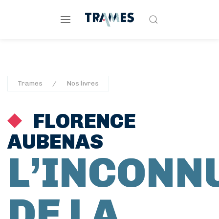
Trames
Nos livres
FLORENCE
AUBENAS
L’INCONN
DE LA