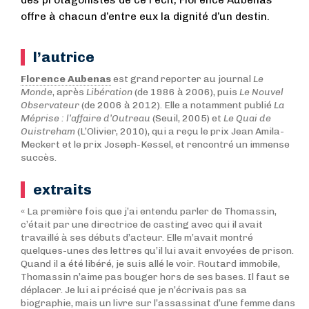
des protagonistes de ce récit, Florence Aubenas
offre à chacun d’entre eux la dignité d’un destin.
l’autrice
Florence Aubenas
est grand reporter au journal
Le
Monde
, après
Libération
(de 1986 à 2006), puis
Le Nouvel
Observateur
(de 2006 à 2012). Elle a notamment publié
La
Méprise : l’affaire d’Outreau
(Seuil, 2005) et
Le Quai de
Ouistreham
(L’Olivier, 2010), qui a reçu le prix Jean Amila-
Meckert et le prix Joseph-Kessel, et rencontré un immense
succès.
extraits
« La première fois que j’ai entendu parler de Thomassin,
c’était par une directrice de casting avec qui il avait
travaillé à ses débuts d’acteur. Elle m’avait montré
quelques-unes des lettres qu’il lui avait envoyées de prison.
Quand il a été libéré, je suis allé le voir. Routard immobile,
Thomassin n’aime pas bouger hors de ses bases. Il faut se
déplacer. Je lui ai précisé que je n’écrivais pas sa
biographie, mais un livre sur l’assassinat d’une femme dans