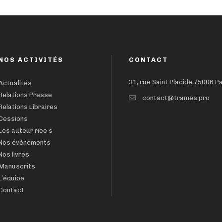
NOS ACTIVITÉS
CONTACT
31, rue Saint Placide,75006 P
Actualités
Relations Presse
contact@trames.pro
Relations Libraires
Cessions
Les auteur·rice·s
Nos événements
Nos livres
Manuscrits
L’équipe
Contact