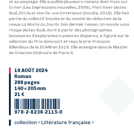
et au paysage. Elle a publié plusieurs romans dont
Vues sur
la mer
(Les Impressions nouvelles, 2006),
Plein hiver
(Actes
Sud, 2014) et
Une île, une forteresse
(Inculte, 2016)
.
Elle fait
partie du collectif Inculte et du comité de rédaction de la
revue
La Moitié du fourbi
. Son dernier roman,
Un monde sans
rivage
(Actes Sud), écrit à partir des photographies
lacunaires d’explorateurs polaires disparus, a figuré sur la
sélection du Prix Goncourt et reçu le prix François
Billetdoux de la SCAM en 2019. Elle enseigne dans le Master
de Création littéraire de Paris 8.
19 AOÛT 2024
Roman
288 pages
140 × 205 mm
21 €
978-2-8236-2115-0
collection « Littérature française »