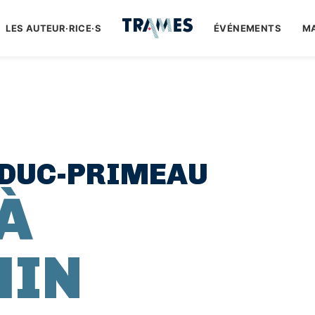
LES AUTEUR·RICE·S
ÉVÉNEMENTS
M
EDUC-PRIMEAU
À
MIN