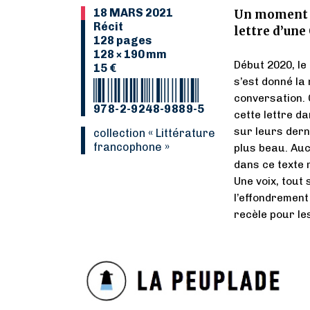
18 MARS 2021
Un moment d
Récit
lettre d’un
128 pages
128 × 190 mm
Début 2020, l
15 €
s’est donné la 
conversation. Q
978-2-9248-9889-5
cette lettre da
sur leurs dern
collection « Littérature
francophone »
plus beau. Au
dans ce texte 
Une voix, tout 
l’effondrement 
recèle pour les