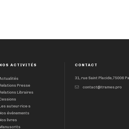
NOS ACTIVITÉS
CONTACT
31, rue Saint Placide,75006 P
Actualités
Relations Presse
contact@trames.pro
Relations Libraires
Cessions
Les auteur·rice·s
Nos événements
Nos livres
Manuscrits