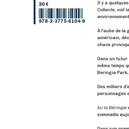
Il y a quelques
20 €
Collecte, voit
environnement
978-2-3775-6104-9
À l’aube de la
américain, déc
chaos provoqué
Dans un futur 
même temps qu’
Beringia Park,
Des milliers d’
personnages so
Ici la Béringie
e
sommeille aujo
Dans son prem