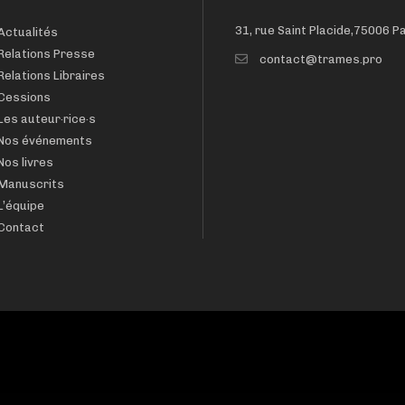
31, rue Saint Placide,75006 P
Actualités
Relations Presse
contact@trames.pro
Relations Libraires
Cessions
Les auteur·rice·s
Nos événements
Nos livres
Manuscrits
L’équipe
Contact