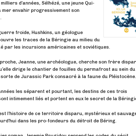
 milliers d’années, Sélhézé, une jeune Qui-
 la mer envahir progressivement son
.
 guerre froide, Hushkins, un géologue
ouvre les traces de la Béringie au milieu du
 par les incursions américaines et soviétiques.
proche, Jeanne, une archéologue, cherche son frère dispa
elle dirige le chantier de fouilles du permafrost au sein du
 sorte de Jurassic Park consacré à la faune du Pléistocène
années les séparent et pourtant, les destins de ces trois
nt intimement liés et portent en eux le secret de la Béringi
st l’histoire de ce territoire disparu, mystérieux et sauvage
urd’hui dans les pro-fondeurs du détroit de Béring.
ier roman, Jeremie Brugidou reprend les codes du récit