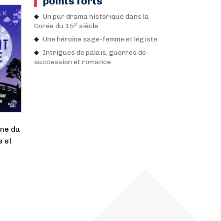
points forts
Un pur drama historique dans la
e
Corée du 15
siècle
Une héroïne sage-femme et légiste
Intrigues de palais, guerres de
succession et romance
nne du
e et