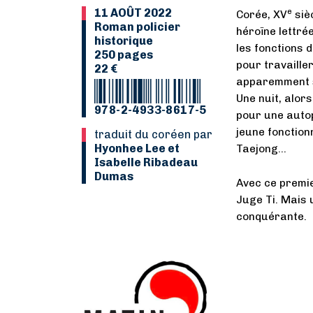
11 AOÛT 2022
e
Corée, XV
sièc
Roman policier
héroïne lettré
historique
les fonctions 
250 pages
pour travaille
22 €
apparemment s
Une nuit, alor
978-2-4933-8617-5
pour une autop
jeune fonctionn
Traduit du coréen par
Hyonhee Lee et
Taejong...
Isabelle Ribadeau
Dumas
Avec ce premie
Juge Ti. Mais 
conquérante.