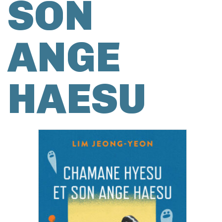
SON
ANGE
HAESU